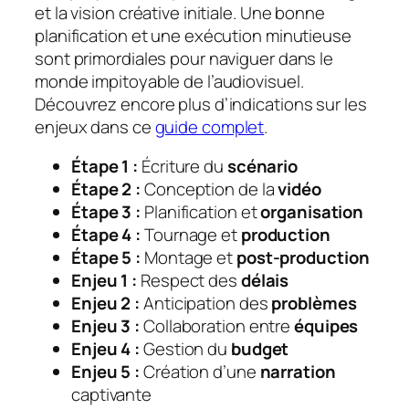
et la vision créative initiale. Une bonne
planification et une exécution minutieuse
sont primordiales pour naviguer dans le
monde impitoyable de l’audiovisuel.
Découvrez encore plus d’indications sur les
enjeux dans ce
guide complet
.
Étape 1 :
Écriture du
scénario
Étape 2 :
Conception de la
vidéo
Étape 3 :
Planification et
organisation
Étape 4 :
Tournage et
production
Étape 5 :
Montage et
post-production
Enjeu 1 :
Respect des
délais
Enjeu 2 :
Anticipation des
problèmes
Enjeu 3 :
Collaboration entre
équipes
Enjeu 4 :
Gestion du
budget
Enjeu 5 :
Création d’une
narration
captivante