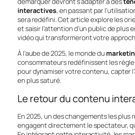
démarquer devront s’adapter à des
ten
interactives
, en passant par l’utilisati
sera redéfini. Cet article explore les o
et saisir l’attention d’un public de pl
vidéo qui transformeront votre approc
À l’aube de 2025, le monde du
marketin
consommateurs redéfinissent les règles 
pour dynamiser votre contenu, capter 
en plus saturé.
Le retour du contenu intera
En 2025, un des changements les plus 
engagent directement le spectateur, qu’i
En intégrant cette interactivité, les 