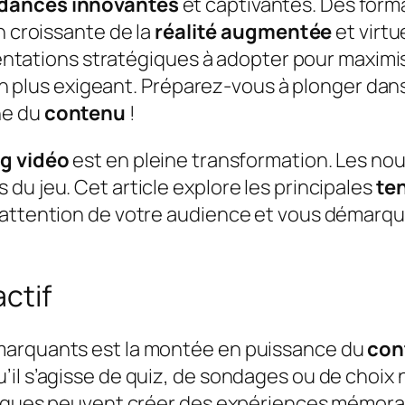
dances innovantes
et captivantes. Des form
on croissante de la
réalité augmentée
et virtu
rientations stratégiques à adopter pour maximis
us en plus exigeant. Préparez-vous à plonger d
he du
contenu
!
g vidéo
est en pleine transformation. Les nou
du jeu. Cet article explore les principales
te
l’attention de votre audience et vous démarq
ctif
marquants est la montée en puissance du
con
l s’agisse de quiz, de sondages ou de choix na
marques peuvent créer des expériences mémora