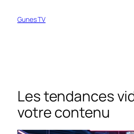
Aller
au
Gunes TV
contenu
Les tendances vid
votre contenu