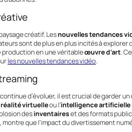
réative
paysage créatif. Les
nouvelles tendances vi
ateurs sont de plus en plus incités à explorer 
 production en une véritable
œuvre d’art
. C
sur
les nouvelles tendances vidéo
.
streaming
ntinue d’évoluer, il est crucial de garder un œ
a
réalité virtuelle
ou l’
intelligence artificielle
plosion des
inventaires
et des formats publici
, montre que l’impact du divertissement numér