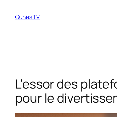
Aller
au
Gunes TV
contenu
L’essor des plate
pour le divertiss