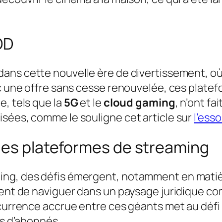
OD
 dans cette nouvelle ère de divertissement, où 
ec une offre sans cesse renouvelée, ces platef
e, tels que la
5G
et le
cloud gaming
, n’ont f
isées, comme le souligne cet article sur
l’esso
 des plateformes de streaming
ming, des défis émergent, notamment en mati
ivent de naviguer dans un paysage juridique c
ncurrence accrue entre ces géants met au défi
us d’abonnés.