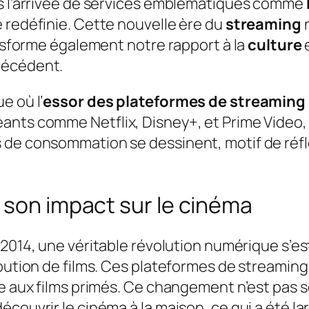
is l’arrivée de services emblématiques comme
 redéfinie. Cette nouvelle ère du
streaming
n
ansforme également notre rapport à la
culture
e
récédent.
e où l’
essor des plateformes de streaming
nts comme Netflix, Disney+, et Prime Video, l
 de consommation se dessinent, motif de réfl
 son impact sur le cinéma
2014, une véritable révolution numérique s’es
ibution de films. Ces plateformes de streamin
te aux films primés. Ce changement n’est pas 
écouvrir le cinéma à la maison, ce qui a été 